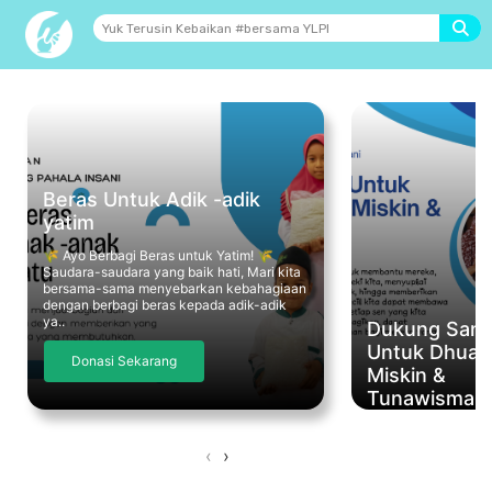
Beras Untuk Adik -adik
yatim
🌾 Ayo Berbagi Beras untuk Yatim! 🌾
Saudara-saudara yang baik hati, Mari kita
bersama-sama menyebarkan kebahagiaan
dengan berbagi beras kepada adik-adik
ya..
Dukung Sant
Untuk Dhuafa
Donasi Sekarang
Miskin &
Tunawisma
‹
›