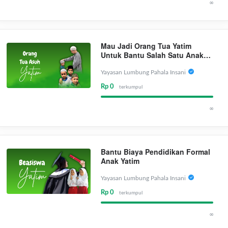
∞
Mau Jadi Orang Tua Yatim
Untuk Bantu Salah Satu Anak
Yatim Binaan Kami
Yayasan Lumbung Pahala Insani
Rp 0
terkumpul
∞
Bantu Biaya Pendidikan Formal
Anak Yatim
Yayasan Lumbung Pahala Insani
Rp 0
terkumpul
∞